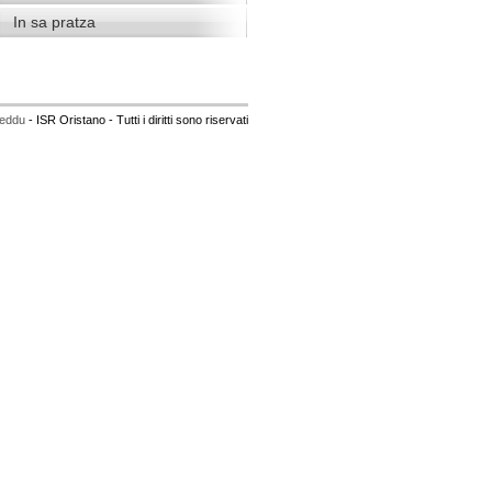
In sa pratza
eddu
- ISR Oristano - Tutti i diritti sono riservati