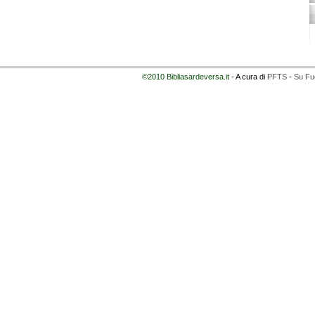
©2010 Bibliasardeversa.it
- A cura di
PFTS
-
Su Fu